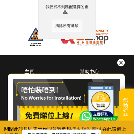
我們找不到匹配選擇的產
品。
清除所有選項
主頁
幫助中心
關於惠而浦
下載中心
（香港）
預約維修
尋找經銷商
登記保養
聯絡我們
售後服務
產品續保
常見問題及使用貼士
聯絡我們
關閉此訊息即表示你同意我們根據本
隱私聲明
在此設備上