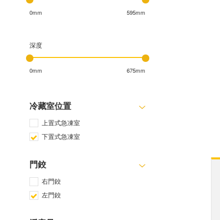
0mm
595mm
深度
0mm
675mm
冷藏室位置
上置式急凍室
下置式急凍室
門鉸
右門鉸
左門鉸