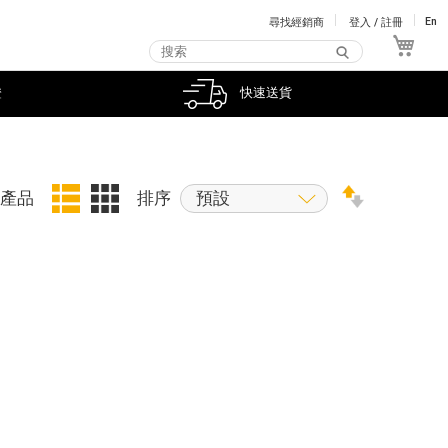
尋找經銷商
登入 / 註冊
En
我的
證
快速送貨
件產品
排序
預設