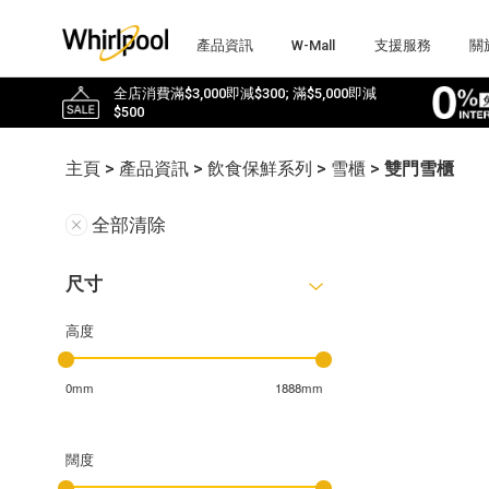
產品資訊
W-Mall
支援服務
關
全店消費滿$3,000即減$300; 滿$5,000即減
$500
主頁
>
產品資訊
>
飲食保鮮系列
>
雪櫃
>
雙門雪櫃
全部清除
尺寸
高度
0mm
1888mm
闊度