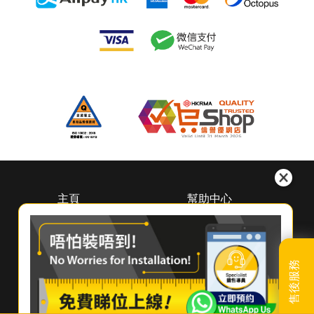
主頁
幫助中心
關於惠而浦
下載中心
（香港）
預約維修
尋找經銷商
登記保養
聯絡我們
售後服務
產品續保
常見問題及使用貼士