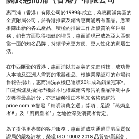
惠而浦（香港）有限公司於1989年成立，為惠而浦集團的
全資附屬公司，於香港推廣及銷售惠而浦所有產品。憑著
推陳出新的各式產品、積極的推廣工作及優質的客戶服
務，銷售方面取得穩健的增長，惠而浦現已成為亞太區獨
當一面的知名品牌，持續帶來更方便、更人性化的家居生
活。
在中西匯聚的香港，惠而浦以其歐美的先進科技，成功帶
入本地及亞洲人需要的電器產品。根據業界認可的市場銷
售報告指出，惠而浦洗衣機已連續20年成為銷量冠軍*。
而蒸焗爐及抽油煙機於本地權威銷售報告的產品評測中多
次獲得最高評分，亦連續榮獲由本地知名格價網站
price.com.hk頒發「精明消費之選」獎項，足證「蒸焗皇
者#」及「廚房皇者^」之地位深受消費者肯定。
為了提供更專業的客戶服務，惠而浦成功通過香港品質保
證局的嚴格評核，榮獲 ISO 10002:2018 品質管理認證，