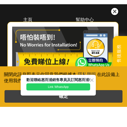
主頁
幫助中心
關於惠而浦
下載中心
（香港）
預約維修
尋找經銷商
登記保養
聯絡我們
售後服務
產品續保
常見問題及使用貼士
聯絡我們
關閉此訊息即表示你同意我們根據本
隱私聲明
在此設備上
歡迎聯絡惠而浦銷售專員及訂閱惠而浦!
使用我們的cookie，除非你已停用有關設定。
Link WhatsApp
確定
惠而浦乃美國惠而浦Whirlpool, U.S.A.的註冊商標
隱私聲明
使用條款