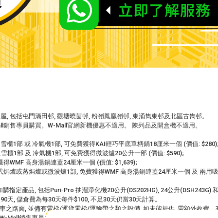
屋, 包括屯門滿田邨, 觀塘曉茵邨, 粉嶺鳳凰嶺邨, 東涌雋東邨及北區古雋邨。
l銷售專員購買。W-Mall官網新機優惠不適用。 陳列品及開盒機不適用。
櫃1部 或 冷氣機1部, 可免費獲得KAI輕巧平底單柄鍋18厘米一個 (價值: $280)
櫃1部 及 冷氣機1部, 可免費獲得微波爐20公升一部 (價值: $590);
WMF 高身湯鍋連蓋24厘米一個 (價值: $1,639);
焗爐或蒸焗爐或微波爐1部, 免費獲得WMF 高身湯鍋連蓋24厘米一個 及 兩用吸塵機一部 
包括Puri-Pro 抽濕淨化機20公升(DS202HG), 24公升(DSH243G) 和 氣
, 儲倉費為每30天每件$100, 不足30天仍當30天計算。
之路面, 並備有電梯/運貨電梯/運輸帶之類之設備, 如未能提供, 需額外收費。
-Mall銷售專員為準。