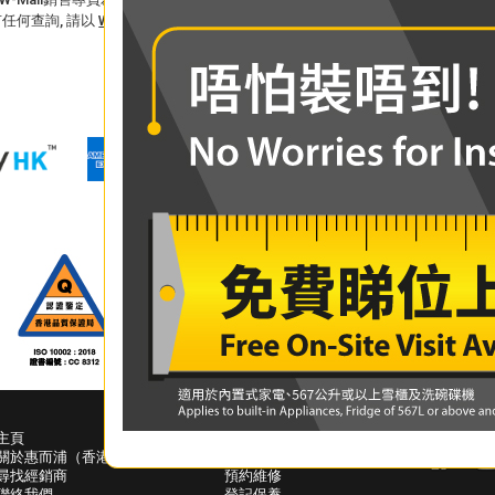
任何查詢, 請以
WhatsApp
或致電星級服務熱線
24069138>1>2>1>3
。
主頁
幫助中心
聯絡我們
關於惠而浦（香港）
下載中心
尋找經銷商
預約維修
聯絡我們
登記保養