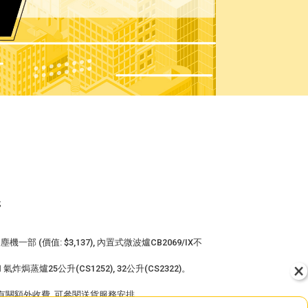
;
(價值: $3,137), 內置式微波爐CB2069/IX不
炸焗蒸爐25公升(CS1252), 32公升(CS2322)。
有關額外收費, 可參閱
送貨服務安排
。