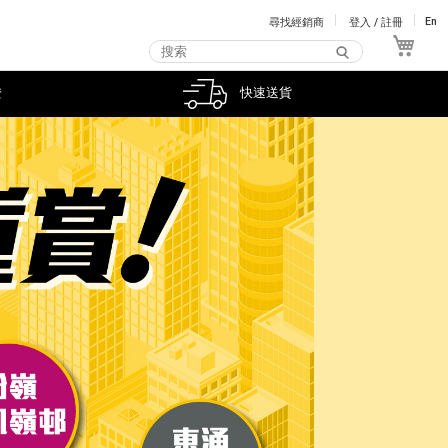
尋找經銷商
登入 / 註冊
En
我的
證
快速送貨