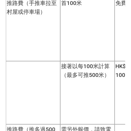
推路費（手推車拉至
首100米
免費
村屋或停車場）
接著以每100米計算
HK$1
（最多可推500米）
100米
推路費（推多過500
需另外報價，請致電