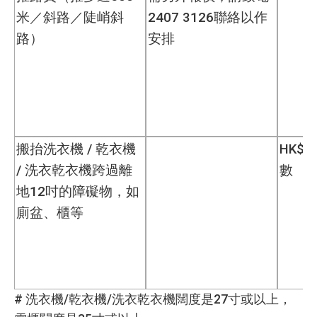
米／斜路／陡峭斜
2407 3126聯絡以作
路）
安排
搬抬洗衣機 / 乾衣機
HK$15
/ 洗衣乾衣機跨過離
數
地12吋的障礙物，如
廁盆、櫃等
# 洗衣機/乾衣機/洗衣乾衣機闊度是27寸或以上，