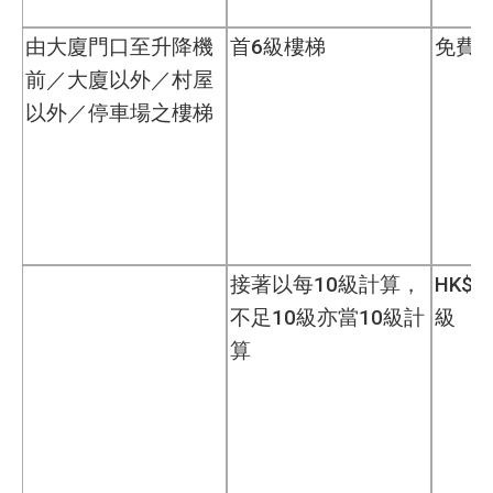
由大廈門口至升降機
首6級樓梯
免費
前／大廈以外／村屋
以外／停車場之樓梯
接著以每10級計算，
HK$4
不足10級亦當10級計
級
算