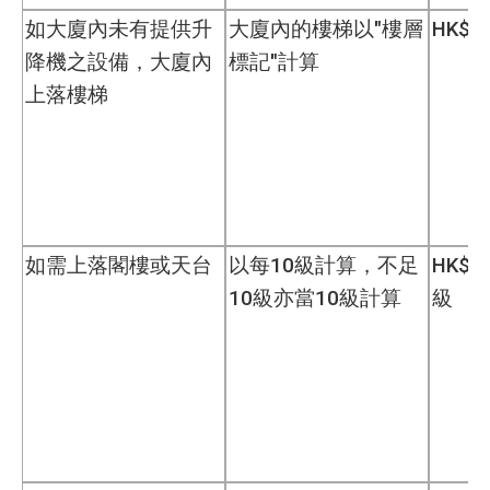
如大廈內未有提供升
大廈內的樓梯以"樓層
HK$
降機之設備，大廈內
標記"計算
上落樓梯
如需上落閣樓或天台
以每10級計算，不足
HK$4
10級亦當10級計算
級