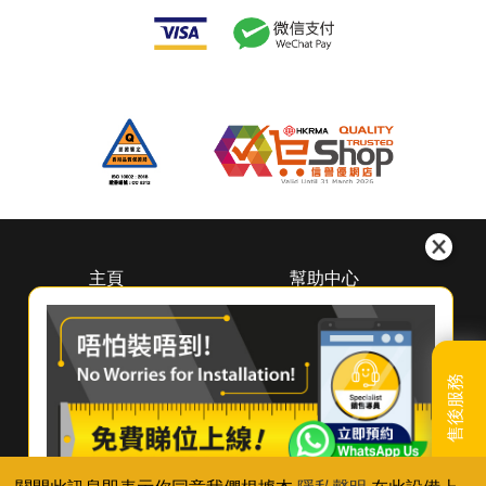
主頁
幫助中心
關於惠而浦
下載中心
（香港）
預約維修
尋找經銷商
登記保養
聯絡我們
售後服務
產品續保
常見問題及使用貼士
聯絡我們