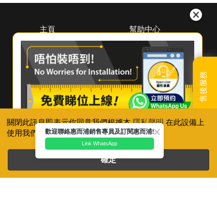
主頁
幫助中心
關於惠而浦
下載中心
（香港）
預約維修
尋找經銷商
登記保養
聯絡我們
售後服務
產品續保
常見問題及使用貼士
聯絡我們
關閉此訊息即表示你同意我們根據本
隱私聲明
在此設備上
歡迎聯絡惠而浦銷售專員及訂閱惠而浦!
使用我們的cookie，除非你已停用有關設定。
Link WhatsApp
確定
惠而浦乃美國惠而浦Whirlpool, U.S.A.的註冊商標
隱私聲明
使用條款