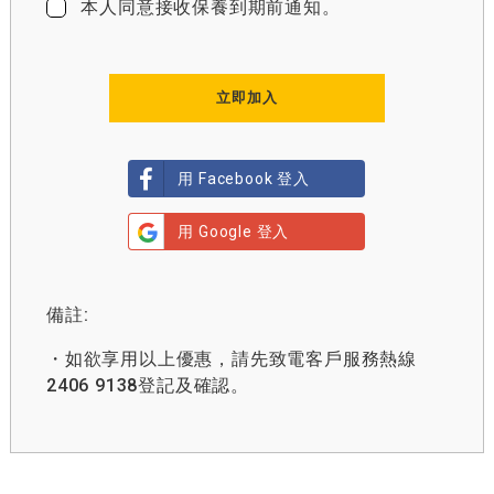
本人同意接收保養到期前通知。
立即加入
用 Facebook 登入
用 Google 登入
備註:
・如欲享用以上優惠，請先致電客戶服務熱線
2406 9138登記及確認。