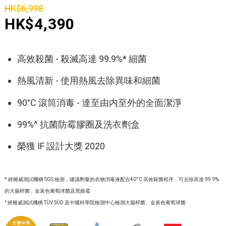
HK$6,998
HK$4,390
高效殺菌 - 殺滅高達 99.9%* 細菌
熱風清新 - 使用熱風去除異味和細菌
90°C 滾筒消毒 - 達至由内至外的全面潔淨
99%^ 抗菌防霉膠圈及洗衣劑盒
榮獲 IF 設計大獎 2020
* 經權威測試機構 SGS 檢測，建議劑量的衣物消毒液配合40°C 高效殺菌程序，可去除高達 99.9%
的大腸桿菌、金黃色葡萄球菌及黑曲霉
^ 經權威測試機構 TÜV SÜD 及中國科學院檢測中心檢測大腸桿菌、金黃色葡萄球菌