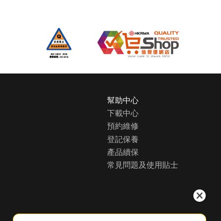
主
幫助中心
頁
下載中心
關
預約維修
於
惠
登記保養
而
產品續保
浦
常見問題及使用貼士
（
香
港
）
尋
找