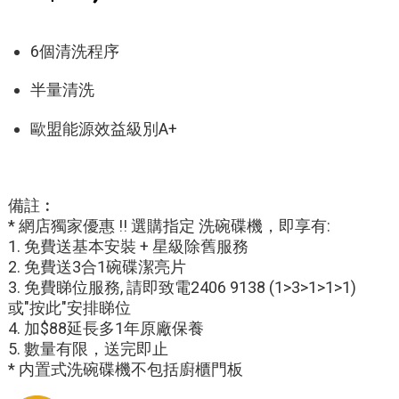
6個清洗程序
半量清洗
歐盟能源效益級別
A+
備註︰
* 網店獨家優惠 !! 選購指定 洗碗碟機，即享有:
1. 免費送基本安裝 + 星級除舊服務
2. 免費送3合1碗碟潔亮片
3. 免費睇位服務, 請即致電2406 9138 (1>3>1>1>1)
或
"按此"
安排睇位
4. 加$88延長多1年原廠保養
5. 數量有限，送完即止
* 内置式洗碗碟機不包括廚櫃門板