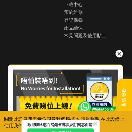
頁
下載中心
關
預約維修
於
惠
登記保養
而
產品續保
浦
常見問題及使用貼士
（
香
港
）
尋
找
經
銷
商
聯
售後服務
絡
我
們
聯絡我們
關閉此訊息即表示你同意我們根據本
隱私聲明
在此設備上
歡迎聯絡惠而浦銷售專員及訂閱惠而浦!
使用我們的cookie，除非你已停用有關設定。