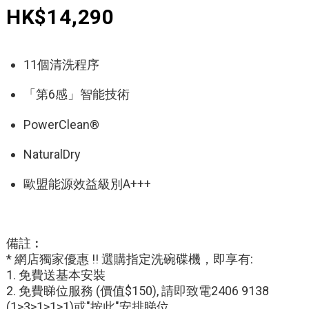
HK$14,290
11個清洗程序
「第6感」智能技術
PowerClean®
NaturalDry
歐盟能源效益級別A+++
備註︰
* 網店獨家優惠 !! 選購指定洗碗碟機，即享有:
1. 免費送基本安裝
2. 免費睇位服務 (價值$150), 請即致電2406 9138
(1>3>1>1>1)或
"按此"
安排睇位